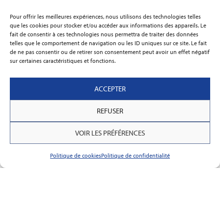
phénomène spectaculaire. Connue pour ses
Pour offrir les meilleures expériences, nous utilisons des technologies telles
mythiques sables mouvants, la baie,
que les cookies pour stocker et/ou accéder aux informations des appareils. Le
fait de consentir à ces technologies nous permettra de traiter des données
LIRE LA SUITE »
telles que le comportement de navigation ou les ID uniques sur ce site. Le fait
de ne pas consentir ou de retirer son consentement peut avoir un effet négatif
sur certaines caractéristiques et fonctions.
18 mars 2026
ACCEPTER
REFUSER
VOIR LES PRÉFÉRENCES
Politique de cookies
Politique de confidentialité