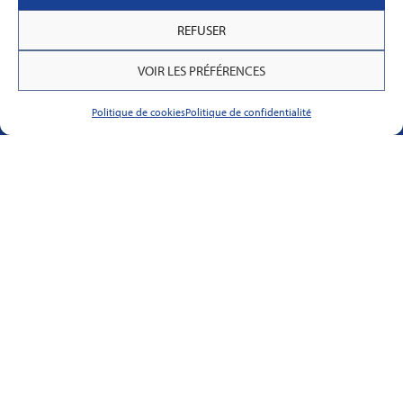
REFUSER
VOIR LES PRÉFÉRENCES
Suivez-nous
Politique de cookies
Politique de confidentialité
La Maison du Guide, 1 rue Montoise - 50530
GENETS France métropolitaine
Nous contacter