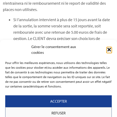
n’entrainera ni le remboursement ni le report de validité des
places non utilisées.
Si l’annulation intervient à plus de 15 jours avant la date
de la sortie, la somme versée sera soit reportée, soit
remboursée avec une retenue de 5.00 euros de frais de
gestion. Le CLIENT devra préciser son choix lors de
l’annulation, à savoir :
Gérer le consentement aux
demande de remboursement,
cookies
report de la sortie, selon les modalités de report
Pour offrir les meilleures expériences, nous utilisons des technologies telles
précisées ci-après.
que les cookies pour stocker et/ou accéder aux informations des appareils. Le
Si l’annulation intervient entre 7 et 15 jours avant la date
fait de consentir à ces technologies nous permettra de traiter des données
de la sortie, la somme versée pourra être reportée sur une
telles que le comportement de navigation ou les ID uniques sur ce site. Le fait
de ne pas consentir ou de retirer son consentement peut avoir un effet négatif
autre activité ou une autre date selon les modalités de
sur certaines caractéristiques et fonctions.
report précisées ci-après.
Lorsque la prestation annulée inclut un « retour bus », les
places de bus ne pourront pas être remboursées.
ACCEPTER
Toute demande de remboursement à moins de 15 jours de
REFUSER
la sortie doit obligatoirement être justifiée par un