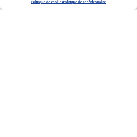
Politique de cookies
Politique de confidentialité
Suivez-nous
La Maison du Guide, 1 rue Montoise - 50530
GENETS France métropolitaine