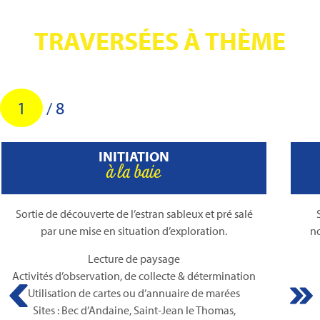
TRAVERSÉES À THÈME
2
/
8
GÉOGRAPHIE
de la Baie & marées
Sortie au contenu spécialisé pour illustrer des
notions de géographie (6è) et de géologie (5è &
6è).
Lecture de carte et orientation
Utilisation d’un annuaire de marées
O
Lecture de paysage