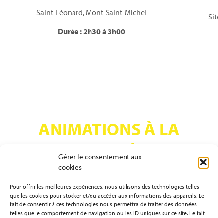
Observation des roches et sédiments
Sites : Saint-Jean-le-Thomas, Bec d’Andaine, Saint-
Léonard.
Durée : 2h30 à 3h00
ANIMATIONS À LA
JOURNÉE
Gérer le consentement aux
cookies
Pour offrir les meilleures expériences, nous utilisons des technologies telles
2
/
5
que les cookies pour stocker et/ou accéder aux informations des appareils. Le
fait de consentir à ces technologies nous permettra de traiter des données
telles que le comportement de navigation ou les ID uniques sur ce site. Le fait