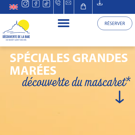
RÉSERVER
SPÉCIALES GRANDES
MARÉES
découverte du mascaret*