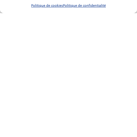
le courant des eaux du fleuve est contrarié par le flux de la
Politique de cookies
Politique de confidentialité
marée montante.