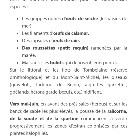
espèces :
Les grappes noires d’
œufs de seiche
(les raisins de
mer).
Les filaments d’
œufs de calamar.
Des capsules d’
œufs de raie
.
Des roussettes (petit requin)
ramenées par la
marée.
Mais aussi les
bulots
qui déposent leurs pontes.
Sur le littoral et les îlots de Tombelaine (réserve
ornithologique) et du Mont-Saint-Michel, les oiseaux
(gravelots, tadorne de Belon, aigrettes garzettes,
goélands, hérons garde-bœufs, etc.) nidifient.
Vers mai-juin,
en avant des prés-salés (herbus) et sur les
bancs de sable les plus élevés, la pousse de la s
alicorne,
de la soude et de la spartine
commencent à verdir
progressivement les zones d’estran colonisées par ces
plantes halophiles.