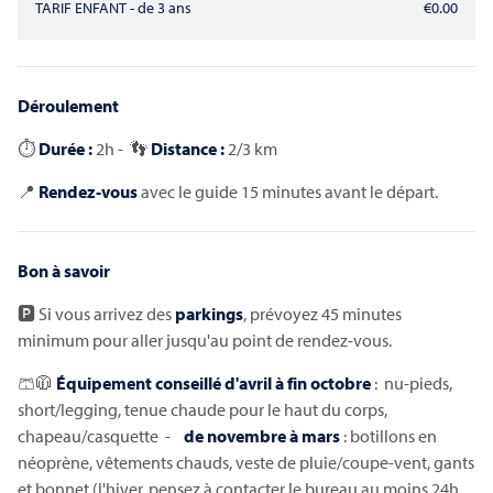
TARIF ENFANT - de 3 ans
€0.00
Traversée - Découverte des grandes marées retour
bus 7 km - départ Bec d'Andaine
Déroulement
⏱️
Durée :
2h - 👣
Distance :
2/3 km
📍
Rendez-vous
avec le guide 15 minutes avant le départ.
Bon à savoir
🅿️ Si vous arrivez des
parkings
, prévoyez 45 minutes
minimum pour aller jusqu'au point de rendez-vous.
Découverte de l'îlot de Tombelaine 7 km - départ du
🩳🧥
Équipement conseillé
d'avril à fin octobre
: nu-pieds,
Mont
short/legging, tenue chaude pour le haut du corps,
chapeau/casquette -
de novembre à mars
: botillons en
néoprène, vêtements chauds, veste de pluie/coupe-vent, gants
et bonnet (l'hiver, pensez à contacter le bureau au moins 24h