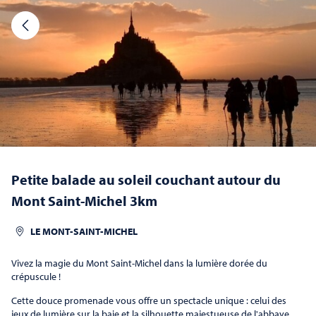
Nos activités
15 activités disponibles
RÉSERVER
J’AI UN BON CADEAU
PETITES BALADES
au Mont Saint-Michel
Petite balade au soleil couchant autour du
Mont Saint-Michel 3km
LE MONT-SAINT-MICHEL
Vivez la magie du Mont Saint-Michel dans la lumière dorée du
crépuscule !
Traversée - Découverte de la Baie 14 km
Cette douce promenade vous offre un spectacle unique : celui des
jeux de lumière sur la baie et la silhouette majestueuse de l'abbaye.