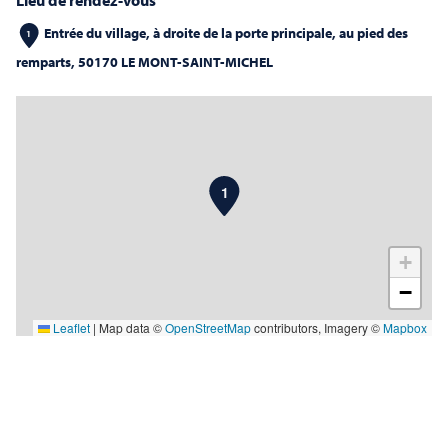
Lieu de rendez-vous
Entrée du village, à droite de la porte principale, au pied des
1
remparts, 50170 LE MONT-SAINT-MICHEL
Marée montante et mascaret 3 km - départ du Mont
1
+
−
Leaflet
|
Map data ©
OpenStreetMap
contributors, Imagery ©
Mapbox
Contes et légendes de la baie du Mont St Michel