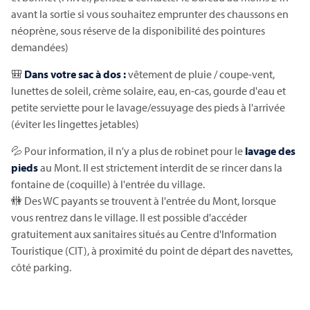
avant la sortie si vous souhaitez emprunter des chaussons en
néoprène, sous réserve de la disponibilité des pointures
demandées)
🎒
Dans votre sac à dos :
vêtement de pluie / coupe-vent,
lunettes de soleil, crème solaire, eau, en-cas, gourde d'eau et
petite serviette pour le lavage/essuyage des pieds à l'arrivée
(éviter les lingettes jetables)
Du Bec d'Andaine à Tombelaine 8 km
💦 Pour information, il n'y a plus de robinet pour le
lavage des
pieds
au Mont. Il est strictement interdit de se rincer dans la
fontaine de (coquille) à l'entrée du village.
🚻 Des WC payants se trouvent à l'entrée du Mont, lorsque
vous rentrez dans le village. Il est possible d'accéder
gratuitement aux sanitaires situés au Centre d'Information
Touristique (CIT), à proximité du point de départ des navettes,
côté parking.