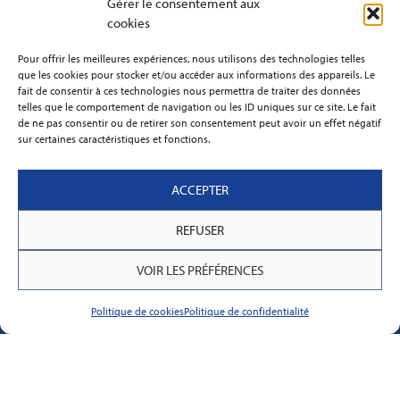
Gérer le consentement aux
La Maison du Guide, 1 rue Montoise - 50530
cookies
GENETS France métropolitaine
Pour offrir les meilleures expériences, nous utilisons des technologies telles
Nous contacter
que les cookies pour stocker et/ou accéder aux informations des appareils. Le
fait de consentir à ces technologies nous permettra de traiter des données
Anglais
telles que le comportement de navigation ou les ID uniques sur ce site. Le fait
de ne pas consentir ou de retirer son consentement peut avoir un effet négatif
sur certaines caractéristiques et fonctions.
Brochure 2026
ACCEPTER
Blog
REFUSER
Infos Pratiques
VOIR LES PRÉFÉRENCES
FAQ
Politique de cookies
Politique de confidentialité
Conditions Générales de Vente
Nos Partenaires