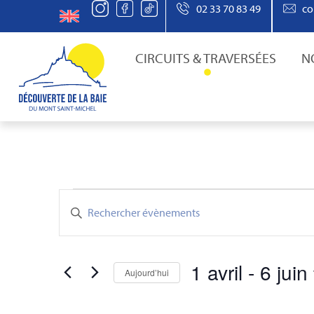
02 33 70 83 49
co
CIRCUITS & TRAVERSÉES
N
Recherche
Saisir
mot-
clé.
et
Rechercher
Évènements
par
1 avril
 - 
6 juin
mot-
Aujourd’hui
clé.
navigation
Sélectionnez
une
date.