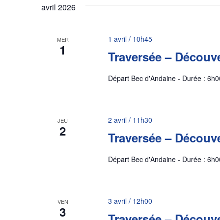
avril 2026
de
1 avril / 10h45
MER
1
vues
Traversée – Découve
Départ Bec d'Andaine - Durée : 6h0
Évènements
2 avril / 11h30
JEU
2
Traversée – Découve
Départ Bec d'Andaine - Durée : 6h0
3 avril / 12h00
VEN
3
Traversée – Découve