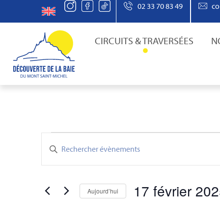
02 33 70 83 49
co
CIRCUITS & TRAVERSÉES
N
Recherche
Saisir
mot-
clé.
et
Rechercher
Évènements
par
17 février 20
mot-
Aujourd’hui
clé.
navigation
Sélectionnez
une
date.