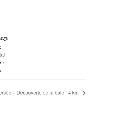
ILS
:
llet
 :
5
ersée – Découverte de la baie 14 km