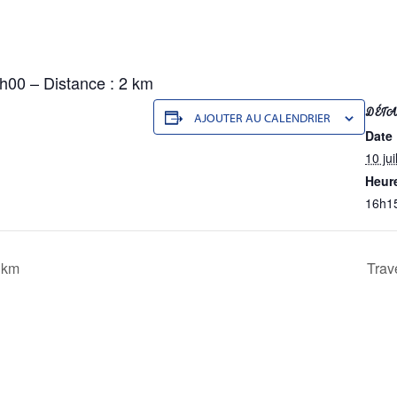
2h00 – Distance : 2 km
DÉTA
AJOUTER AU CALENDRIER
Date 
10 jui
Heure
16h1
 km
Trav