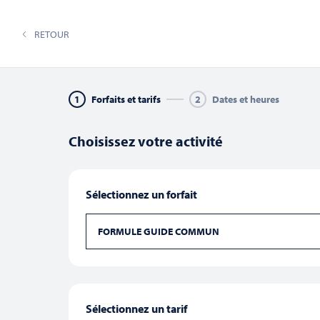
02 33 70 83 49
co
RETOUR
CIRCUITS & TRAVERSÉES
N
1
Forfaits et tarifs
2
Dates et heures
Choisissez votre activité
Recherche
Sélectionnez un forfait
Saisir
mot-
clé.
FORMULE GUIDE COMMUN
et
Rechercher
Évènements
par
août 2026
mot-
Ce mois-ci
clé.
navigation
Sélectionnez
une
Sélectionnez un tarif
date.