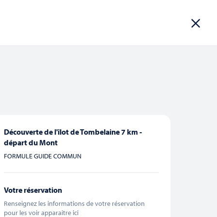
ROUPES
INFOS PRATIQUES
RÉSERVER
Découverte de l'îlot de Tombelaine 7 km -
Navigation
départ du Mont
CHERCHER
Liste
Mois
de
FORMULE GUIDE COMMUN
vues
Évènement
Votre réservation
Renseignez les informations de votre réservation
pour les voir apparaitre ici