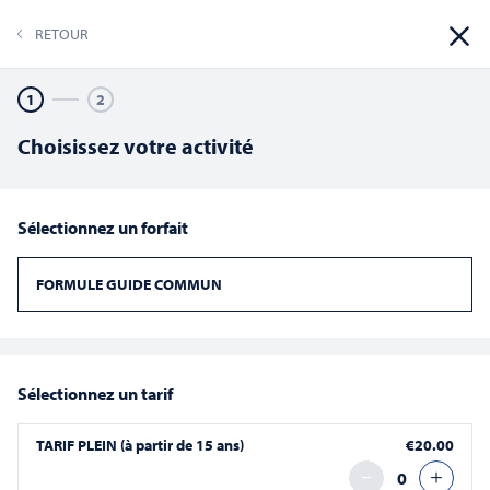
RETOUR
RÉSERVER
1
2
Choisissez votre activité
Sélectionnez un forfait
Reche
Na
09/08/2026
RECHERCHE
MOIS
Sélectionnez
FORMULE GUIDE COMMUN
et
de
Calendrier
une
L
M
M
J
V
S
D
date.
vu
navig
de
4 évènements
5 évènements
1 évènement
4 évènements
2 évènements
7 évènements
2 évèn
27
28
29
30
31
1
2
Év
de
Évènements
4 évènements
4 évènements
5 évènements
2 évènements
2 évènements
3 évènements
5 évèn
3
4
5
6
7
8
9
Sélectionnez un tarif
vues
4 évènements
5 évènements
6 évènements
2 évènements
3 évènements
5 évènements
1 évène
10
11
12
13
14
15
16
TARIF PLEIN (à partir de 15 ans)
€20.00
6 évènements
4 évènements
3 évènements
4 évènements
3 évènements
5 évènements
6 évène
17
18
19
20
21
22
23