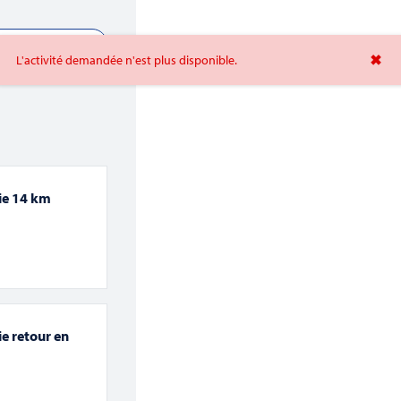
ntact
Télécharger la brochure 2026
 BON CADEAU
✖
L'activité demandée n'est plus disponible.
OS SORTIES 2026
SCOLAIRES
SUR MESURE / G
aie 14 km
ie retour en