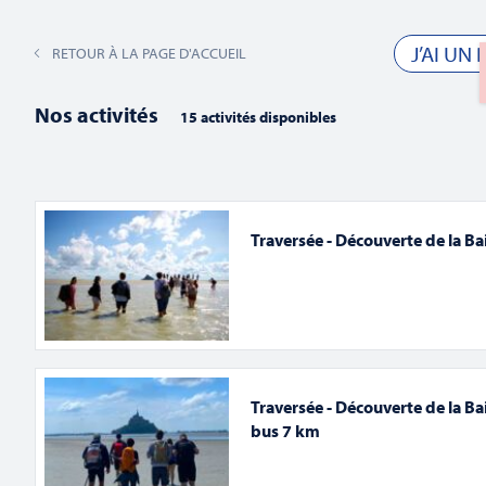
02 33 70 83 49
co
J’AI UN
RETOUR À LA PAGE D'ACCUEIL
CIRCUITS & TRAVERSÉES
N
Nos activités
15 activités disponibles
Traversée - Découverte de la B
Recherche
Saisir
mot-
clé.
et
Rechercher
Évènements
par
Traversée - Découverte de la Ba
août 2026
mot-
Ce mois-ci
bus 7 km
clé.
navigation
Sélectionnez
une
date.