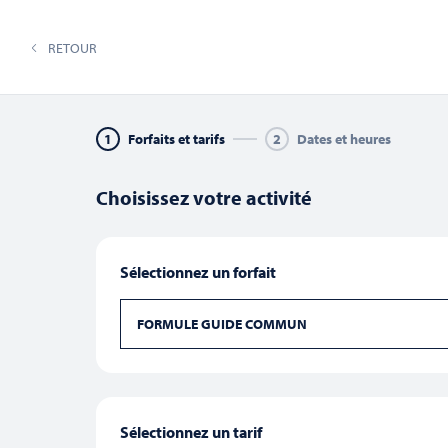
02 33 70 83 49
co
RETOUR
CIRCUITS & TRAVERSÉES
N
1
Forfaits et tarifs
2
Dates et heures
Choisissez votre activité
Recherche
Sélectionnez un forfait
Saisir
mot-
clé.
FORMULE GUIDE COMMUN
et
Rechercher
Évènements
par
août 2026
mot-
Ce mois-ci
clé.
navigation
Sélectionnez
une
Sélectionnez un tarif
date.