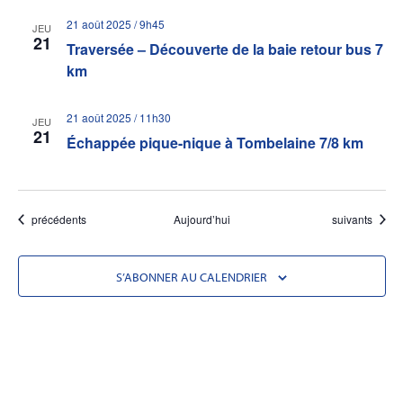
21 août 2025 / 9h45
JEU
21
Traversée – Découverte de la baie retour bus 7
km
21 août 2025 / 11h30
JEU
21
Échappée pique-nique à Tombelaine 7/8 km
Évènements
Évènements
précédents
Aujourd’hui
suivants
S’ABONNER AU CALENDRIER