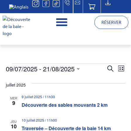
RÉSERVER
Reche
Na
09/07/2025
 - 
21/08/2025
RECHERCHE
LISTE
Sélectionnez
et
de
une
date.
juillet 2025
vu
navig
9 juillet 2025 / 11h30
Év
MER
de
9
Découverte des sables mouvants 2 km
vues
10 juillet 2025 / 11h00
JEU
10
Traversée – Découverte de la baie 14 km