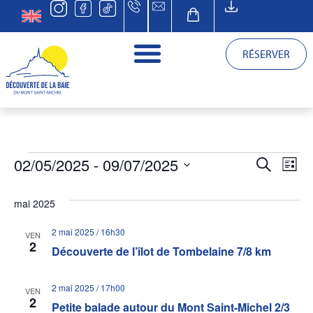
RÉSERVER
Reche
Na
02/05/2025
 - 
09/07/2025
RECHERCHE
LISTE
Sélectionnez
et
de
une
date.
mai 2025
vu
navig
2 mai 2025 / 16h30
Év
VEN
de
2
Découverte de l’îlot de Tombelaine 7/8 km
vues
2 mai 2025 / 17h00
VEN
2
Petite balade autour du Mont Saint-Michel 2/3