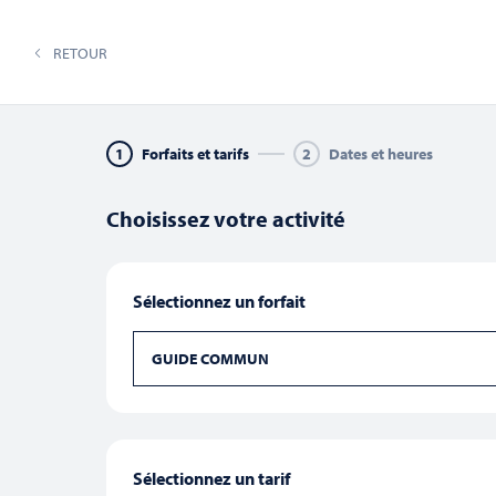
02 33 70 83 49
co
RETOUR
CIRCUITS & TRAVERSÉES
N
1
Forfaits et tarifs
2
Dates et heures
Choisissez votre activité
Recherche
Sélectionnez un forfait
Saisir
mot-
clé.
GUIDE COMMUN
et
Rechercher
Évènements
par
août 2026
mot-
Ce mois-ci
clé.
navigation
Sélectionnez
une
Sélectionnez un tarif
date.