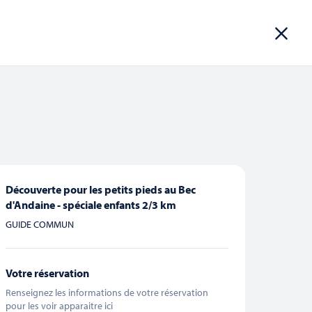
ROUPES
INFOS PRATIQUES
RÉSERVER
Découverte pour les petits pieds au Bec
Navigation
d'Andaine - spéciale enfants 2/3 km
CHERCHER
Liste
Mois
de
GUIDE COMMUN
vues
Évènement
Votre réservation
Renseignez les informations de votre réservation
pour les voir apparaitre ici