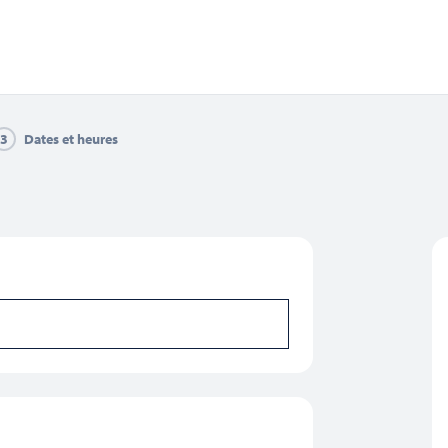
ntact
Télécharger la brochure 2026
OS SORTIES 2026
SCOLAIRES
SUR MESURE / G
3
Dates et heures