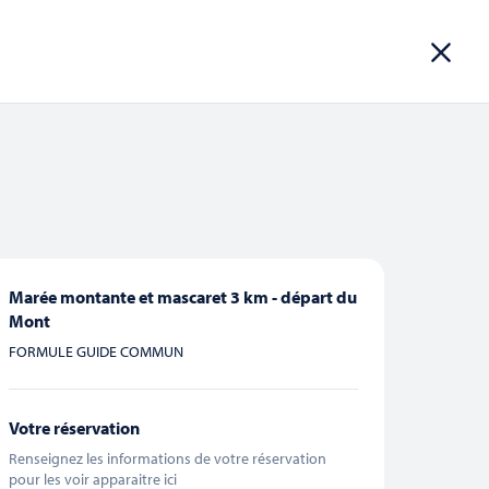
ROUPES
INFOS PRATIQUES
RÉSERVER
Marée montante et mascaret 3 km - départ du
Navigation
Mont
CHERCHER
Liste
Mois
de
FORMULE GUIDE COMMUN
vues
Évènement
Votre réservation
Renseignez les informations de votre réservation
pour les voir apparaitre ici