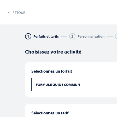
02 33 70 83 49
co
RETOUR
CIRCUITS & TRAVERSÉES
N
1
Forfaits et tarifs
2
Personnalisation
Choisissez votre activité
Recherche
Sélectionnez un forfait
Saisir
mot-
clé.
FORMULE GUIDE COMMUN
et
Rechercher
Évènements
par
août 2026
mot-
Ce mois-ci
clé.
navigation
Sélectionnez
une
Sélectionnez un tarif
date.